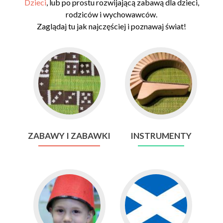
Dzieci
, lub po prostu rozwijającą zabawą dla dzieci,
rodziców i wychowawców.
Zaglądaj tu jak najczęściej i poznawaj świat!
Go
Go
to
to
ZABAWY
INSTRUMENTY
I
ZABAWKI
ZABAWY I ZABAWKI
INSTRUMENTY
Go
Go
to
to
KOSTIUMY
FLAGI