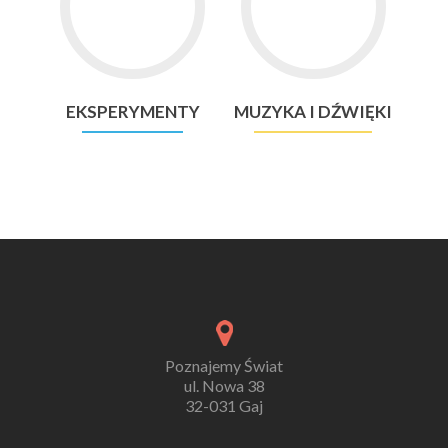
EKSPERYMENTY
MUZYKA
I
DŹWIĘKI
EKSPERYMENTY
MUZYKA I DŹWIĘKI
Poznajemy Świat
ul. Nowa 38
32-031 Gaj